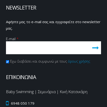
NEWSLETTER
Αφήστε μας το e-mail σας και εγγραφείτε στο newsletter
μας.
E-mail
*
Πολιτική Απορρήτου
Έχω διαβάσει και συμφωνώ με τους
*
όρους χρήσης
CAPTCHA
This
ΕΠΙΚΟΙΝΩΝΙΑ
question is
for testing
whether or
Baby Swimming | Σεμινάρια | Κική Κατσικάρη
not you are
a human
6948 050 179
visitor and