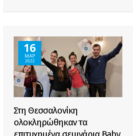
ONLINE
ΜΑΘΗΜΑΤΑ
ΓΙΑ ΓΟΝΕΙΣ
16
ΜΑΡ
2022
Στη Θεσσαλονίκη
ολοκληρώθηκαν τα
επιτυχημένα σεμινάρια Baby