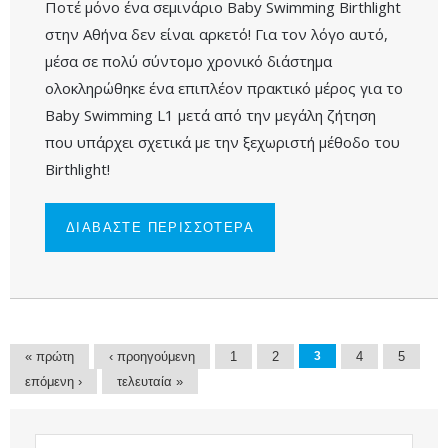
Ποτέ μόνο ένα σεμινάριο Baby Swimming Birthlight
στην Αθήνα δεν είναι αρκετό! Για τον λόγο αυτό,
μέσα σε πολύ σύντομο χρονικό διάστημα
ολοκληρώθηκε ένα επιπλέον πρακτικό μέρος για το
Baby Swimming L1 μετά από την μεγάλη ζήτηση
που υπάρχει σχετικά με την ξεχωριστή μέθοδο του
Birthlight!
ΔΙΑΒΑΣΤΕ ΠΕΡΙΣΣΟΤΕΡΑ
ΓΙΑ
ΟΛΟΚΛΗΡΩΘΗΚΕ
ΜΕ ΕΠΙΤΥΧΙΑ ΤΟ
ΣΕΜΙΝΑΡΙΟ
BABY SWIMMING
L1 ΤΟΝ
ΙΑΝΟΥΑΡΙΟ
ΣΤΗΝ ΑΘΗΝΑ
Σελίδες
« πρώτη
‹ προηγούμενη
1
2
3
4
5
επόμενη ›
τελευταία »
Αναζήτηση