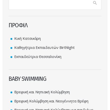
Φόρμα αναζήτησης
ΠΡΟΦΙΛ
Κική Κατσικάρη
Καθηγήτρια Εκπαιδευτών Birthlight
Εκπαιδεύτρια Θεσσαλονίκη
BABY SWIMMING
Βρεφική και Νηπιακή Κολύμβηση
Βρεφική Κολύμβηση και Νεογέννητα Βρέφη
Βρεφική και Νηπιακή Κολύμβηση για παιδιά με