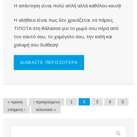
Η απάντηση είναι πολύ απλή αλλά καθόλου κοινή!
Η αλήθεια είναι πως δεν χρειάζεται να πάρεις
ΤΙΠΟΤΑ στη θάλασσα για το μωρό σου πέρα από
τον εαυτό σου, το χαμόγελο σου, την καλή και
χαλαρή σου διάθεση!
ΔΙΑΒΑΣΤΕ ΠΕΡΙΣΣΟΤΕΡΑ
ΓΙΑ ΤΙ ΝΑ
ΠΑΡΩ
ΦΕΤΟΣ ΤΟ
ΚΑΛΟΚΑΙΡΙ
ΣΤΗ
ΘΑΛΑΣΣΑ
ΜΕ ΤΟ
ΜΩΡΟ
ΜΟΥ ;
Σελίδες
« πρώτη
‹ προηγούμενη
1
2
3
4
5
επόμενη ›
τελευταία »
Φόρμα αναζήτησης
Αναζήτηση