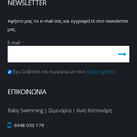
NEWSLETTER
Αφήστε μας το e-mail σας και εγγραφείτε στο newsletter
μας.
E-mail
*
Πολιτική Απορρήτου
Έχω διαβάσει και συμφωνώ με τους
*
όρους χρήσης
CAPTCHA
This
ΕΠΙΚΟΙΝΩΝΙΑ
question is
for testing
whether or
Baby Swimming | Σεμινάρια | Κική Κατσικάρη
not you are
a human
6948 050 179
visitor and
to prevent