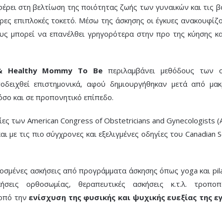
έρει στη βελτίωση της ποιότητας ζωής των γυναικών και τις β
ερες επιπλοκές τοκετό. Μέσω της άσκησης οι έγκυες ανακουφίζ
υς μπορεί να επανέλθει γρηγορότερα στην προ της κύησης κ
 & Healthy Mommy To Be
περιλαμβάνει μεθόδους των 
οδειχθεί επιστημονικά, αφού δημιουργήθηκαν μετά από μα
όσο και σε προπονητικό επίπεδο.
ες των American Congress of Obstetricians and Gynecologists (
αι με τις πιο σύγχρονες και εξελιγμένες οδηγίες του Canadian S
οσμένες ασκήσεις από προγράμματα άσκησης όπως yoga και pila
σκήσεις ορθοσωμίας, θεραπευτικές ασκήσεις κ.τ.λ. τροποπ
κοπό την
ενίσχυση της φυσικής και ψυχικής ευεξίας της ε