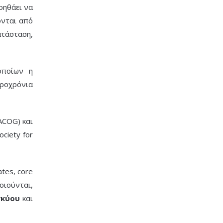
οηθάει να
ονται από
ατάσταση,
οποίων η
κροχρόνια
ACOG) και
ociety for
tes, core
οιούνται,
γκύου
και