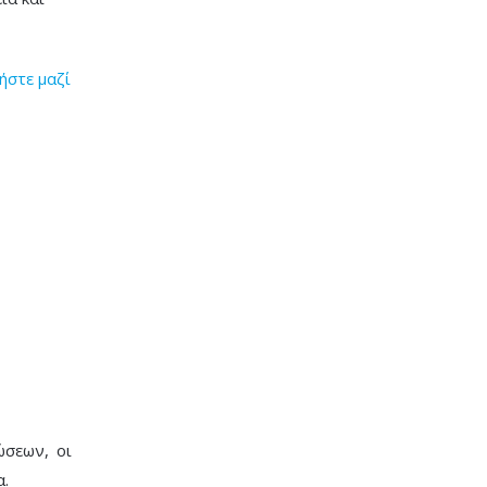
ήστε μαζί
ώσεων, οι
α.