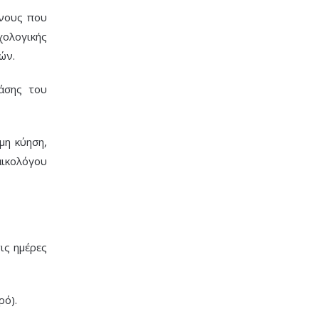
όνους που
χολογικής
ών.
τάσης του
μη κύηση,
αικολόγου
ις ημέρες
ρό).