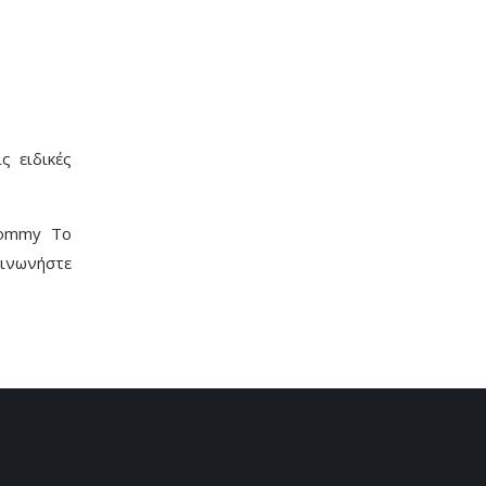
ς ειδικές
Mommy To
οινωνήστε