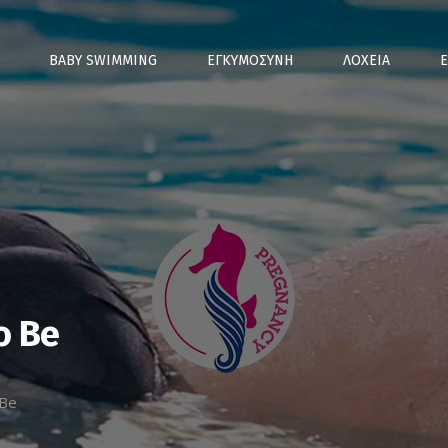
Παράκαμψη
προς το
κυρίως
BABY SWIMMING
ΕΓΚΥΜΟΣΥΝΗ
ΛΟΧΕΙΑ
Ε
περιεχόμενο
o Be
 Be