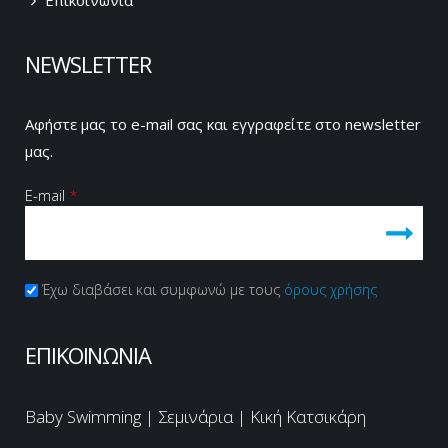
NEWSLETTER
Αφήστε μας το e-mail σας και εγγραφείτε στο newsletter
μας.
E-mail
*
Πολιτική Απορρήτου
Έχω διαβάσει και συμφωνώ με τους
*
όρους χρήσης
CAPTCHA
This
ΕΠΙΚΟΙΝΩΝΙΑ
question is
for testing
whether or
Baby Swimming | Σεμινάρια | Κική Κατσικάρη
not you are