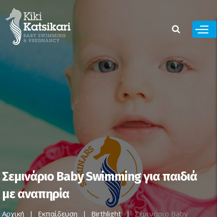
Παράκαμψη
προς το
κυρίως
περιεχόμενο
Σεμινάριο Baby Swimming για παιδιά
με αναπηρία
Αρχική
Εκπαίδευση
Birthlight
Σεμινάριο Baby