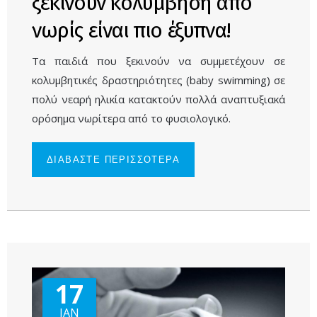
ξεκινούν κολύμβηση από
νωρίς είναι πιο έξυπνα!
Τα παιδιά που ξεκινούν να συμμετέχουν σε
κολυμβητικές δραστηριότητες (baby swimming) σε
πολύ νεαρή ηλικία κατακτούν πολλά αναπτυξιακά
ορόσημα νωρίτερα από το φυσιολογικό.
ΔΙΑΒΑΣΤΕ ΠΕΡΙΣΣΟΤΕΡΑ
ΓΙΑ ΜΕΛΕΤΗ
: ΤΑ ΠΑΙΔΙΑ
ΠΟΥ
ΞΕΚΙΝΟΥΝ
ΚΟΛΥΜΒΗΣΗ
ΑΠΟ ΝΩΡΙΣ
ΕΙΝΑΙ ΠΙΟ
ΕΞΥΠΝΑ!
17
ΙΑΝ