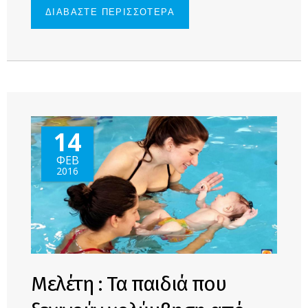
ΔΙΑΒΑΣΤΕ ΠΕΡΙΣΣΟΤΕΡΑ
ΓΙΑ ΠΟΣΑ
ΓΝΩΡΙΖΕΤΕ
ΓΙΑ ΤΟ
BABY
SWIMMING;
14
ΦΕΒ
2016
Μελέτη : Τα παιδιά που