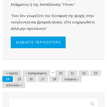
Κλάμματος ή της Εκπαίδευσης Ύπνου''
''Εαν δεν γνωρίζετε την δυναμική της ψυχής στην
νεογέννητη και βρεφική ηλικία, τότε ενημερωθείτε
αλλά μην προτείνετε''
ΔΙΑΒΑΣΤΕ ΠΕΡΙΣΣΟΤΕΡΑ
ΓΙΑ Η ΔΥΝΑΜΙΚΗ
ΤΗΣ ΨΥΧΗΣ
ΣΤΗΝ
ΝΕΟΓΕΝΝΗΤΗ
ΚΑΙ ΒΡΕΦΙΚΗ
ΗΛΙΚΙΑ ΚΑΙ ΟΙ
ΚΑΚΟΠΟΙΗΤΙΚΕΣ
ΜΕΘΟΔΟΙ ΤΟΥ
ΕΛΕΓΧΟΜΕΝΟΥ
Σελίδες
…
« πρώτη
‹ προηγούμενη
10
11
12
13
ΚΛΑΜΜΑΤΟΣ Η
ΤΗΣ
14
15
16
17
18
επόμενη ›
ΕΚΠΑΙΔΕΥΣΗΣ
τελευταία »
ΥΠΝΟΥ
Φόρμα αναζήτησης
Αναζήτηση