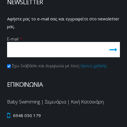
NEWSLETTER
Αφήστε μας το e-mail σας και εγγραφείτε στο newsletter
μας.
E-mail
*
Πολιτική Απορρήτου
Έχω διαβάσει και συμφωνώ με τους
*
όρους χρήσης
CAPTCHA
This
ΕΠΙΚΟΙΝΩΝΙΑ
question is
for testing
whether or
Baby Swimming | Σεμινάρια | Κική Κατσικάρη
not you are
a human
6948 050 179
visitor and
to prevent