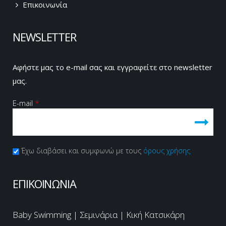
Επικοινωνία
NEWSLETTER
Αφήστε μας το e-mail σας και εγγραφείτε στο newsletter
μας.
E-mail
*
Πολιτική Απορρήτου
Έχω διαβάσει και συμφωνώ με τους
*
όρους χρήσης
CAPTCHA
This
ΕΠΙΚΟΙΝΩΝΙΑ
question is
for testing
whether or
Baby Swimming | Σεμινάρια | Κική Κατσικάρη
not you are